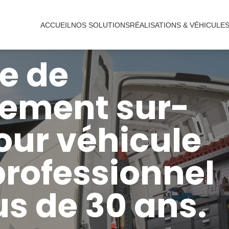
ACCUEIL
NOS SOLUTIONS
RÉALISATIONS & VÉHICULE
te de
ement sur-
ur véhicule
 professionnel
us de 30 ans.